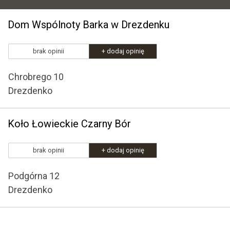
Dom Wspólnoty Barka w Drezdenku
brak opinii
+ dodaj opinię
Chrobrego 10
Drezdenko
Koło Łowieckie Czarny Bór
brak opinii
+ dodaj opinię
Podgórna 12
Drezdenko