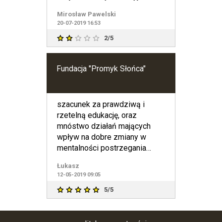
Pania Kierownik pr
Mirosław Pawelski
20-07-2019 16:53
2/5
Fundacja "Promyk Słońca"
szacunek za prawdziwą i
rzetelną edukację, oraz
mnóstwo działań mających
wpływ na dobre zmiany w
mentalności postrzegania
dysfunkcji.
Łukasz
12-05-2019 09:05
5/5