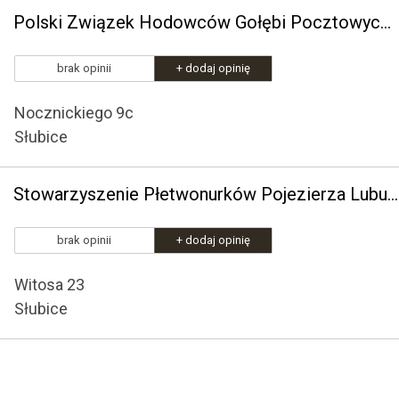
Polski Związek Hodowców Gołębi Pocztowych Oddział Słubicko-Kostrzyński
brak opinii
+ dodaj opinię
Nocznickiego 9c
Słubice
Stowarzyszenie Płetwonurków Pojezierza Lubuskiego "Tortuga"
brak opinii
+ dodaj opinię
Witosa 23
Słubice