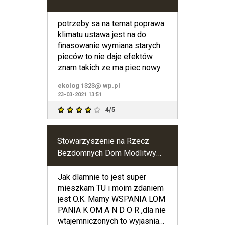
potrzeby sa na temat poprawa
klimatu ustawa jest na do
finasowanie wymiana starych
pieców to nie daje efektów
znam takich ze ma piec nowy
ekolog 1323@ wp.pl
23-03-2021 13:51
4/5
Stowarzyszenie na Rzecz
Bezdomnych Dom Modlitwy
"Agape" w Borowym Młynie
Jak dlamnie to jest super
mieszkam TU i moim zdaniem
jest O.K. Mamy WSPANIA LOM
PANIA K OM A N D O R ,dla nie
wtajemniczonych to wyjasniam