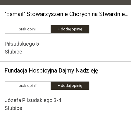
"Esmail" Stowarzyszenie Chorych na Stwardnienie Rozsiane
brak opinii
+ dodaj opinię
Piłsudskiego 5
Słubice
Fundacja Hospicyjna Dajmy Nadzieję
brak opinii
+ dodaj opinię
Józefa Piłsudskiego 3-4
Słubice