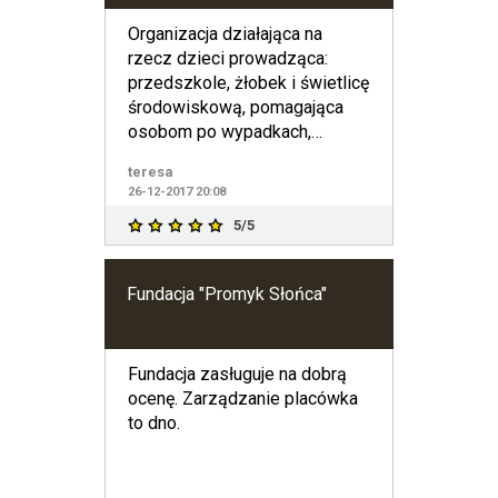
Organizacja działająca na
rzecz dzieci prowadząca:
przedszkole, żłobek i świetlicę
środowiskową, pomagająca
osobom po wypadkach,
organizująca bezpłatne
teresa
badania
26-12-2017 20:08
5/5
Fundacja "Promyk Słońca"
Fundacja zasługuje na dobrą
ocenę. Zarządzanie placówka
to dno.