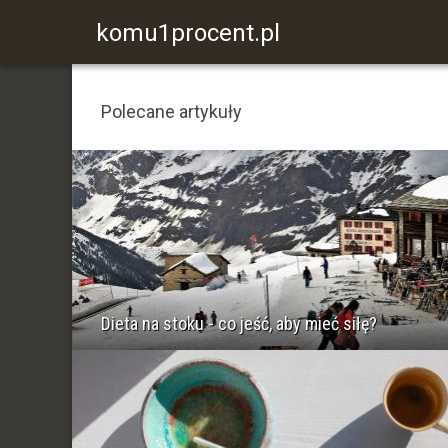
komu1procent.pl
Polecane artykuły
Dieta na stoku - co jeść, aby mieć siłę?