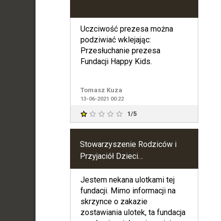
Uczciwość prezesa można
podziwiać wklejając:
Przesłuchanie prezesa
Fundacji Happy Kids.
Tomasz Kuza
13-06-2021 00:22
1/5
Stowarzyszenie Rodziców i
Przyjaciół Dzieci
Niepełnosprawnych "Nadzieja"
w Tłuszczu
Jestem nekana ulotkami tej
fundacji. Mimo informacji na
skrzynce o zakazie
zostawiania ulotek, ta fundacja