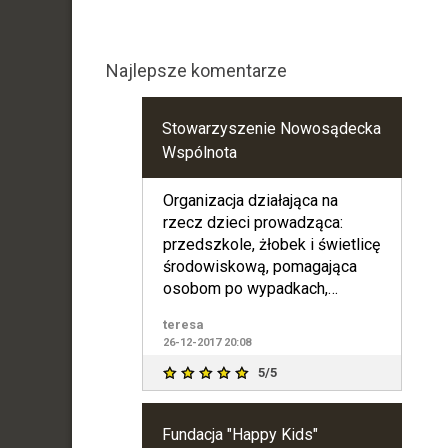
Najlepsze komentarze
Stowarzyszenie Nowosądecka
Wspólnota
Organizacja działająca na
rzecz dzieci prowadząca:
przedszkole, żłobek i świetlicę
środowiskową, pomagająca
osobom po wypadkach,
organizująca bezpłatne
teresa
badania
26-12-2017 20:08
5/5
Fundacja "Happy Kids"