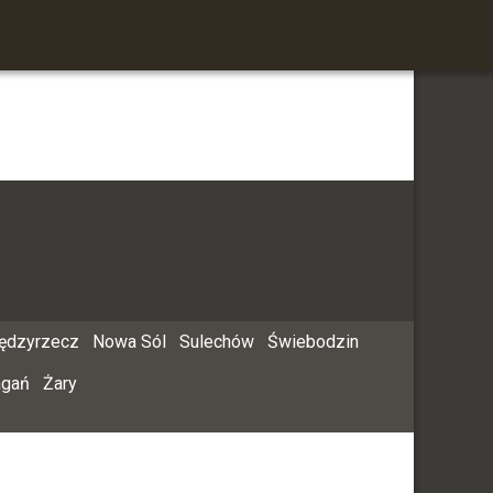
ędzyrzecz
Nowa Sól
Sulechów
Świebodzin
agań
Żary