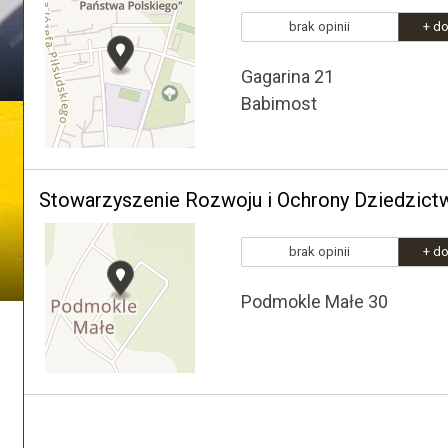
brak opinii
+ do
Gagarina 21
Babimost
brak opinii
+ do
Podmokle Małe 30