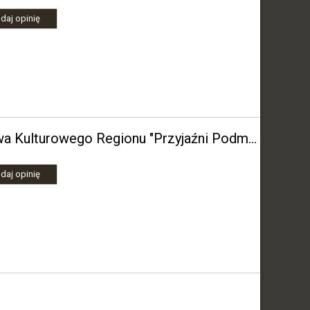
daj opinię
Stowarzyszenie Rozwoju i Ochrony Dziedzictwa Kulturowego Regionu "Przyjaźni Podmoklom"
daj opinię