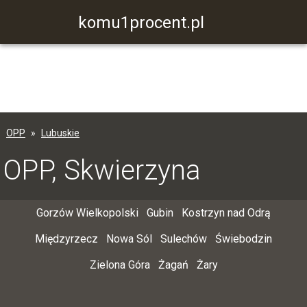
komu1procent.pl
OPP
Lubuskie
OPP, Skwierzyna
Gorzów Wielkopolski
Gubin
Kostrzyn nad Odrą
Międzyrzecz
Nowa Sól
Sulechów
Świebodzin
Zielona Góra
Żagań
Żary