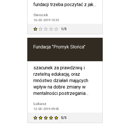
fundacji trzeba poczytać z jaką
niepełnosprawnością
Owocek
16-03-2019 10:33
1/5
Fundacja "Promyk Słońca"
szacunek za prawdziwą i
rzetelną edukację, oraz
mnóstwo działań mających
wpływ na dobre zmiany w
mentalności postrzegania
dysfunkcji.
Łukasz
12-05-2019 09:05
5/5