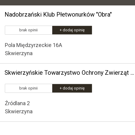
Nadobrzański Klub Płetwonurków "Obra"
brak opinii
+ dodaj opinię
Pola Międzyrzeckie 16A
Skwierzyna
Skwierzyńskie Towarzystwo Ochrony Zwierząt "Zwierzaki Niczyje"
brak opinii
+ dodaj opinię
Źródlana 2
Skwierzyna