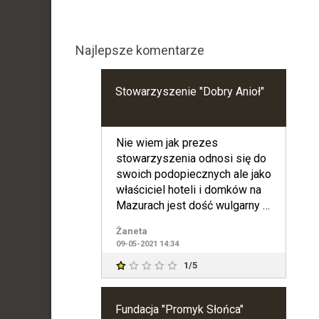
Najlepsze komentarze
Stowarzyszenie "Dobry Anioł"
Nie wiem jak prezes
stowarzyszenia odnosi się do
swoich podopiecznych ale jako
właściciel hoteli i domków na
Mazurach jest dość wulgarny i
mający ludzi za bieda
Żaneta
09-05-2021 14:34
1/5
Fundacja "Promyk Słońca"