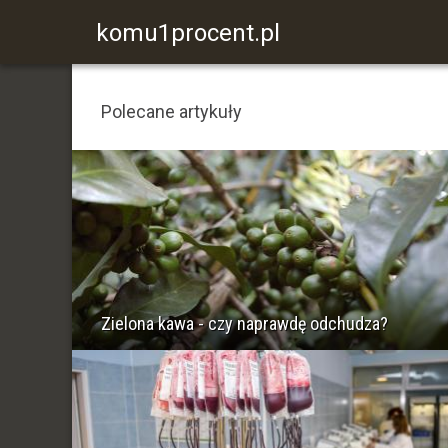
komu1procent.pl
Polecane artykuły
Zielona kawa - czy naprawdę odchudza?