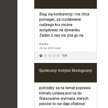
Boją się konkurencji i nie chca
pomagać, za rozdawanie
cudzego krs można
wylądować na dywaniku.
Żaden z nas nie zna go na
pamięć :)))
Kaśka
29-04-2019 16:43
1/5
Społeczny Instytut Ekologiczny
potrzeby sa na temat poprawa
klimatu ustawa jest na do
finasowanie wymiana starych
pieców to nie daje efektów