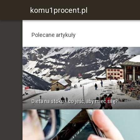
komu1procent.pl
Polecane artykuły
Dieta na stoku - co jeść, aby mieć siłę?