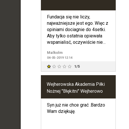
Fundacja się nie liczy,
najważniejsze jest ego. Więc z
opiniami dociagnie do 4setki.
Aby tylko ostatnia opiewała
wspanialisć, oczywiście nie
fundacji. Żałosne
Malkolm
04-05-2019 12:14
1/5
Wejherowska Akademia Piłki
Nożnej "Błękitni" Wejherowo
Syn już nie chce grać .Bardzo
Wam dziękuję.