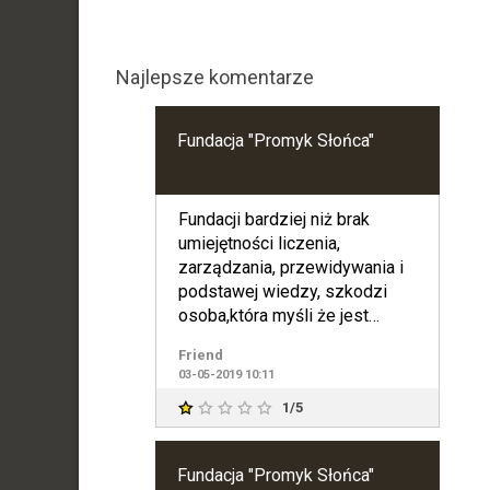
Najlepsze komentarze
Fundacja "Promyk Słońca"
Fundacji bardziej niż brak
umiejętności liczenia,
zarządzania, przewidywania i
podstawej wiedzy, szkodzi
osoba,która myśli że jest
Zbawicielem tego miejsca.
Friend
03-05-2019 10:11
1/5
Fundacja "Promyk Słońca"