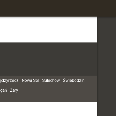
ędzyrzecz
Nowa Sól
Sulechów
Świebodzin
agań
Żary