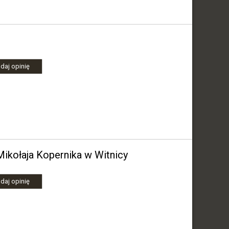
daj opinię
Mikołaja Kopernika w Witnicy
daj opinię