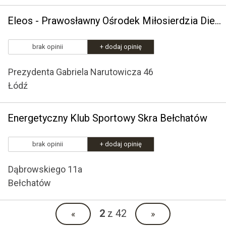
Eleos - Prawosławny Ośrodek Miłosierdzia Diecezji Łódzko - Poznańskiej
brak opinii
+ dodaj opinię
Prezydenta Gabriela Narutowicza 46
Łódź
Energetyczny Klub Sportowy Skra Bełchatów
brak opinii
+ dodaj opinię
Dąbrowskiego 11a
Bełchatów
2
z 42
«
»