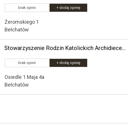
brak opinii
+ dodaj opinię
Żeromskiego 1
Bełchatów
Stowarzyszenie Rodzin Katolickich Archidiecezji Łódzkiej Oddział w Bełchatowie
brak opinii
+ dodaj opinię
Osiedle 1 Maja 4a
Bełchatów