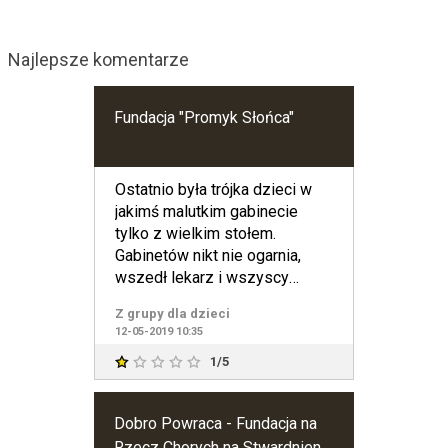
Najlepsze komentarze
Fundacja "Promyk Słońca"
Ostatnio była trójka dzieci w
jakimś malutkim gabinecie
tylko z wielkim stołem.
Gabinetów nikt nie ogarnia,
wszedł lekarz i wszyscy
musieliśmy sie przynieść. Po
Z grupy dla dzieci
12-05-2019 10:35
1/5
Dobro Powraca - Fundacja na
Rzecz Chorych na Stwardnienie