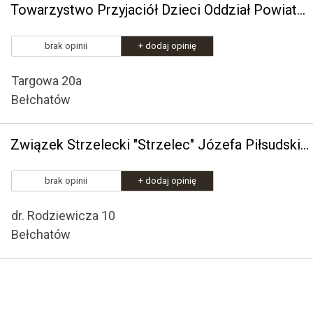
Towarzystwo Przyjaciół Dzieci Oddział Powiatowy w Bełchatowie
brak opinii
+ dodaj opinię
Targowa 20a
Bełchatów
Związek Strzelecki "Strzelec" Józefa Piłsudskiego Jednostka Strzelecka 1001 im. Gen. Dyw. Janusza Głuchowskiego
brak opinii
+ dodaj opinię
dr. Rodziewicza 10
Bełchatów