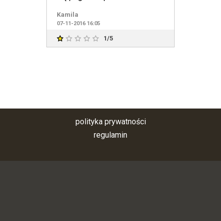
Liczne iwenty które się tam o
Kamila
07-11-2016 16:05
1/5
polityka prywatności
regulamin