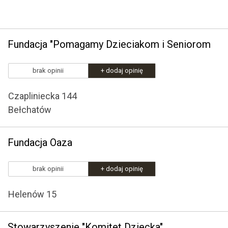
Fundacja "Pomagamy Dzieciakom i Seniorom
brak opinii
+ dodaj opinię
Czapliniecka 144
Bełchatów
Fundacja Oaza
brak opinii
+ dodaj opinię
Helenów 15
Stowarzyszenie "Komitet Dziecka"