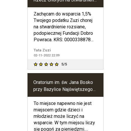
Rozsiane
Zachęcam do wsparcia 1,5%
Twojego podatku Zuzi chorej
na stwardnienie rozsiane,
podopiecznej Fundacji Dobro
Powraca. KRS: 0000338878
Cel szczegółowy: ZUZANNA
Tata Zuzi
02-11-2022 22:09
5/5
Oratorium im. św. Jana Bosko
przy Bazylice Najświętszego
Serca Jezusowego w
Warszawie
To miejsce napewno nie jest
miejscem gdzie dzieci i
młodzież może liczyć na
wsparcie. W tym miejscu liczy
się pogoń za pieniedzmi.