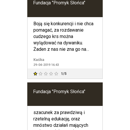
Fundacja "Promyk Słońca"
Boją się konkurencji i nie chca
pomagać, za rozdawanie
cudzego krs można
wylądować na dywaniku.
Żaden z nas nie zna go na
pamięć :)))
Kaśka
29-04-2019 16:43
1/5
Fundacja "Promyk Słońca"
szacunek za prawdziwą i
rzetelną edukację, oraz
mnóstwo działań mających