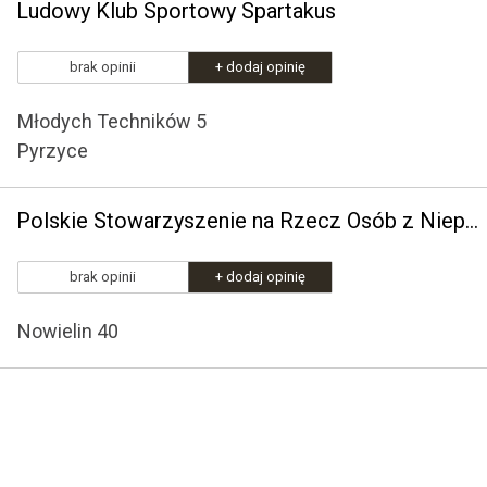
Ludowy Klub Sportowy Spartakus
brak opinii
+ dodaj opinię
Młodych Techników 5
Pyrzyce
Polskie Stowarzyszenie na Rzecz Osób z Niepełnosprawnością Intelektualną Koło w Pyrzycach
brak opinii
+ dodaj opinię
Nowielin 40