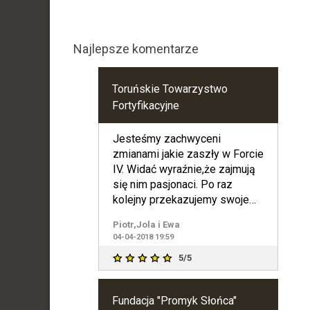
Najlepsze komentarze
Toruńskie Towarzystwo
Fortyfikacyjne
Jesteśmy zachwyceni
zmianami jakie zaszły w Forcie
IV. Widać wyraźnie,że zajmują
się nim pasjonaci. Po raz
kolejny przekazujemy swoje
cegiełki bo sporo ich jesz
Piotr,Jola i Ewa
04-04-2018 19:59
5/5
Fundacja "Promyk Słońca"