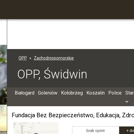
OPP
Zachodniopomorskie
OPP, Świdwin
Białogard
Goleniów
Kołobrzeg
Koszalin
Police
Sta
Fundacja Bez Bezpieczeństwo, Edukacja, Zdrowi
brak opinii
+ do