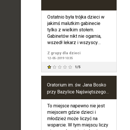
Ostatnio była trójka dzieci w
jakimś malutkim gabinecie
tylko z wielkim stołem.
Gabinetów nikt nie ogarnia,
wszedł lekarz i wszyscy
musieliśmy sie przynieść. Po
Z grupy dla dzieci
12-05-2019 10:35
1/5
Oratorium im. św. Jana Bosko
przy Bazylice Najświętszego
Serca Jezusowego w
Warszawie
To miejsce napewno nie jest
miejscem gdzie dzieci i
młodzież może liczyć na
wsparcie. W tym miejscu liczy