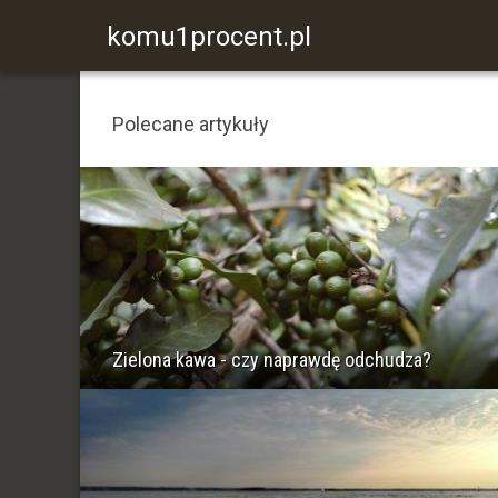
komu1procent.pl
Polecane artykuły
Zielona kawa - czy naprawdę odchudza?