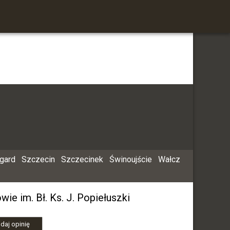
rgard
Szczecin
Szczecinek
Świnoujście
Wałcz
e im. Bł. Ks. J. Popiełuszki
daj opinię