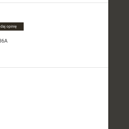
daj opinię
 36A