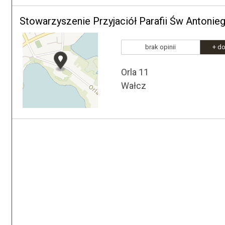
Stowarzyszenie Przyjaciół Parafii Św Antoni
brak opinii
+ do
Orla 11
Wałcz