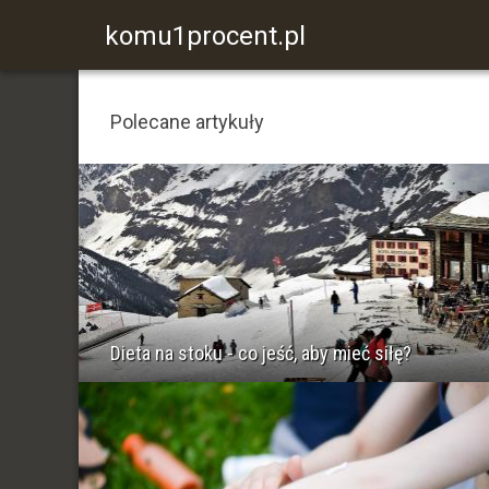
komu1procent.pl
Polecane artykuły
Dieta na stoku - co jeść, aby mieć siłę?