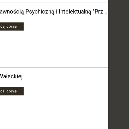
Stowarzyszenie na Rzecz Osób z Niepełnosprawnością Psychiczną i Intelektualną "Przyjazny Dom"
daj opinię
Wałeckiej
daj opinię