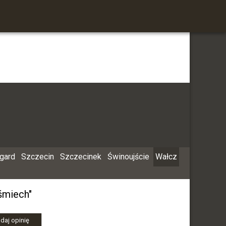
rgard
Szczecin
Szczecinek
Świnoujście
Wałcz
śmiech"
daj opinię