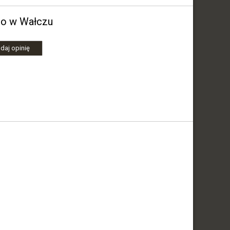
ego w Wałczu
daj opinię