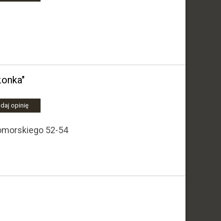
zonka"
daj opinię
omorskiego 52-54