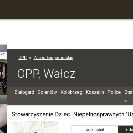
OPP
Zachodniopomorskie
OPP, Wałcz
Białogard
Goleniów
Kołobrzeg
Koszalin
Police
Sta
Stowarzyszenie Dzieci Niepełnosprawnych "U
brak opinii
+ do