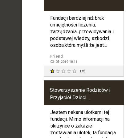
Fundacji bardziej niż brak
umiejętności liczenia,
zarządzania, przewidywania i
podstawej wiedzy, szkodzi
osoba,która myśli że jest
Zbawicielem tego miejsca.
Friend
03-05-2019 10:11
1/5
Stowarzyszenie Rodziców i
Przyjaciół Dzieci
Niepełnosprawnych "Nadzieja"
w Tłuszczu
Jestem nekana ulotkami tej
fundacji. Mimo informacji na
skrzynce o zakazie
zostawiania ulotek, ta fundacja