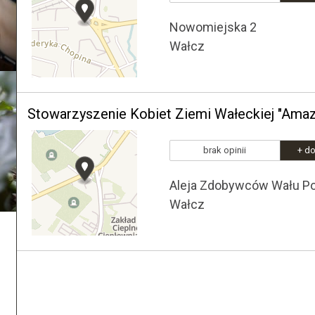
Nowomiejska 2
Wałcz
Stowarzyszenie Kobiet Ziemi Wałeckiej "Ama
brak opinii
+ do
Aleja Zdobywców Wału P
Wałcz