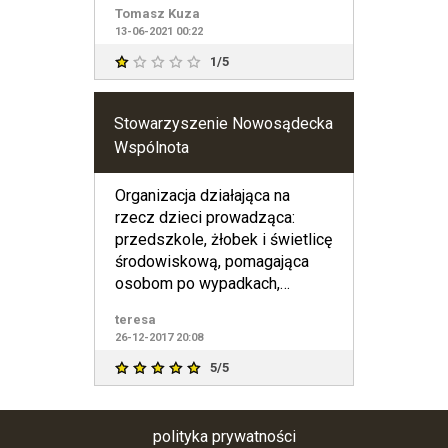
Tomasz Kuza
13-06-2021 00:22
1/5
Stowarzyszenie Nowosądecka
Wspólnota
Organizacja działająca na
rzecz dzieci prowadząca:
przedszkole, żłobek i świetlicę
środowiskową, pomagająca
osobom po wypadkach,
organizująca bezpłatne
teresa
badania
26-12-2017 20:08
5/5
polityka prywatności