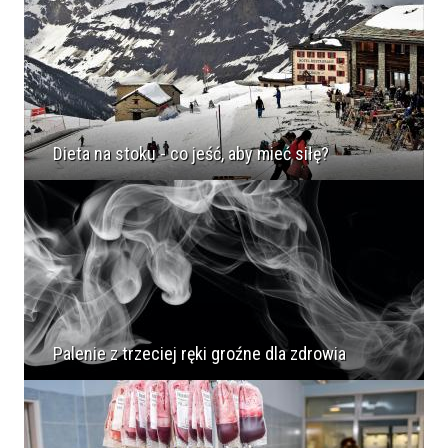
Dieta na stoku - co jeść, aby mieć siłę?
Palenie z trzeciej ręki groźne dla zdrowia