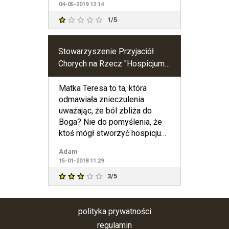
04-05-2019 12:14
1/5
Stowarzyszenie Przyjaciół
Chorych na Rzecz "Hospicjum
Gdańskiego im. Matki Teresy z
Kalkuty"
Matka Teresa to ta, która
odmawiała znieczulenia
uważając, że ból zbliża do
Boga? Nie do pomyślenia, że
ktoś mógł stworzyć hospicjum
jej imienia.
Adam
15-01-2018 11:29
3/5
polityka prywatności
regulamin