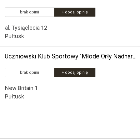
brak opinii
+ dodaj opinię
al. Tysiąclecia 12
Pułtusk
Uczniowski Klub Sportowy "Młode Orły Nadnarwianki Pułtusk"
brak opinii
+ dodaj opinię
New Britain 1
Pułtusk