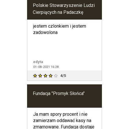
Polskie Stowarzyszenie Ludzi
Cierpiących na Padaczkę
jestem czlonkiem i jestem
zadowolona
edyta
01-08-2021 16:28
4/5
Fundacja "Promyk Słońca"
Ja mam spory procent i nie
zamierzam oddawać kasy na
zmarnowane. Fundacja dostaje