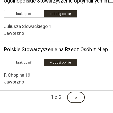
Ogólnopolskie Stowarzyszenie Optymalnych im. Adama Jany
brak opinii
+ dodaj opinię
Juliusza Słowackiego 1
Jaworzno
Polskie Stowarzyszenie na Rzecz Osób z Niepełnosprawnością Intelektualną Koło w Jaworznie
brak opinii
+ dodaj opinię
F. Chopina 19
Jaworzno
1
z 2
»