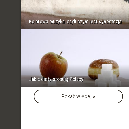
Kolorowa muzyka, czyli czym jest synestezja
Jakie diety stosują Polacy
Pokaż więcej »