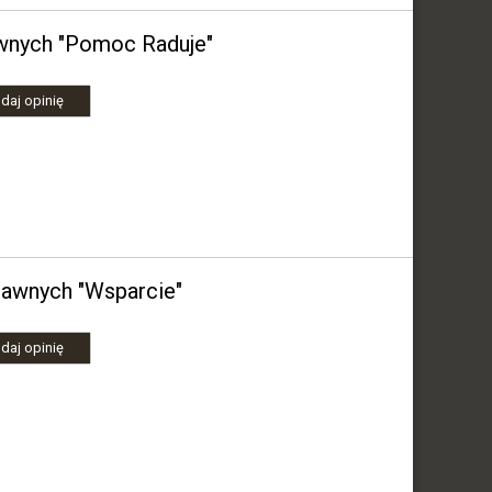
wnych "Pomoc Raduje"
daj opinię
rawnych "Wsparcie"
daj opinię