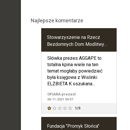
Najlepsze komentarze
Stowarzyszenie na Rzecz
Bezdomnych Dom Modlitwy
"Agape" w Borowym Młynie
Słówka prezes AGGAPE to
totalna kpina wiele na ten
temat mogłaby powiedzieć
była księgowa z Wislinki
ELŻBIETA K oszukana
podstępnie zwolniona
OFIARA prezesl
autorytet do naśla
06-11-2021 00:47
1/5
Fundacja "Promyk Słońca"