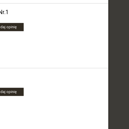
Nr.1
daj opinię
daj opinię