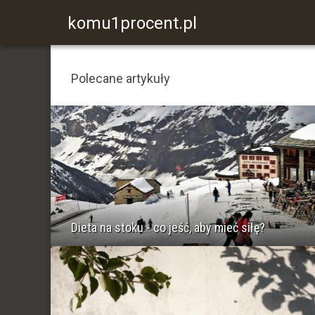
komu1procent.pl
Polecane artykuły
Dieta na stoku - co jeść, aby mieć siłę?