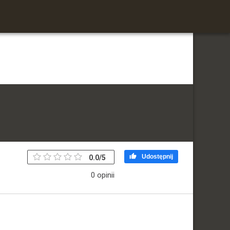

Udostępnij
0.0
/
5
0 opinii