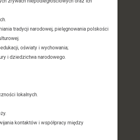
ych zrywach niepodległościowych oraz ich
ch.
iania tradycji narodowej, pielęgnowania polskości
lturowej.
edukacji, oświaty i wychowania;
ltury i dziedzictwa narodowego.
zności lokalnych.
ży.
ozwijania kontaktów i współpracy między