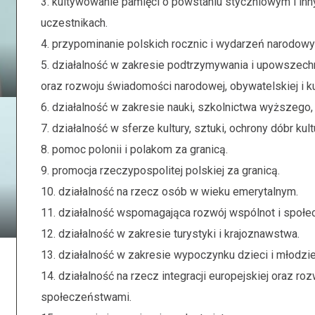
3. kultywowanie pamięci o powstaniu styczniowym i inn
uczestnikach.
4. przypominanie polskich rocznic i wydarzeń narodowy
5. działalność w zakresie podtrzymywania i upowszechn
oraz rozwoju świadomości narodowej, obywatelskiej i ku
6. działalność w zakresie nauki, szkolnictwa wyższego, 
7. działalność w sferze kultury, sztuki, ochrony dóbr ku
8. pomoc polonii i polakom za granicą.
9. promocja rzeczypospolitej polskiej za granicą.
10. działalność na rzecz osób w wieku emerytalnym.
11. działalność wspomagająca rozwój wspólnot i społec
12. działalność w zakresie turystyki i krajoznawstwa.
13. działalność w zakresie wypoczynku dzieci i młodzie
14. działalność na rzecz integracji europejskiej oraz r
społeczeństwami.