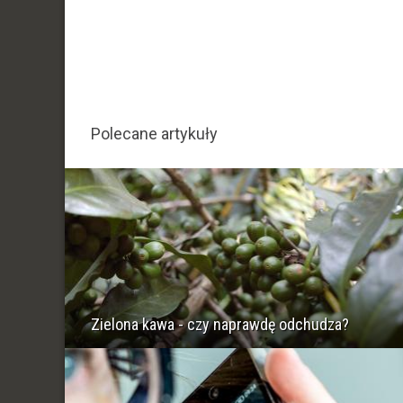
Polecane artykuły
Zielona kawa - czy naprawdę odchudza?