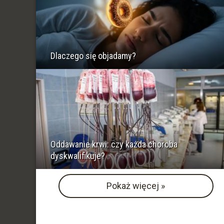
Dlaczego się objadamy?
Oddawanie krwi: czy każda choroba
dyskwalifikuje?
Pokaż więcej »