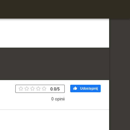

Udostępnij
0.0
/
5
0 opinii